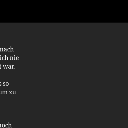
 nach
ich nie
 war.
 so
rum zu
noch