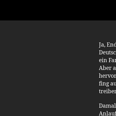
Ja, En
Deutsc
ein Fa
Aber a
hervor
fing a
treibe
Damals
Anlauf