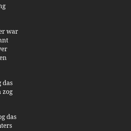
ng
ter war
nnt
wer
ben
 das
n zog
og das
ters