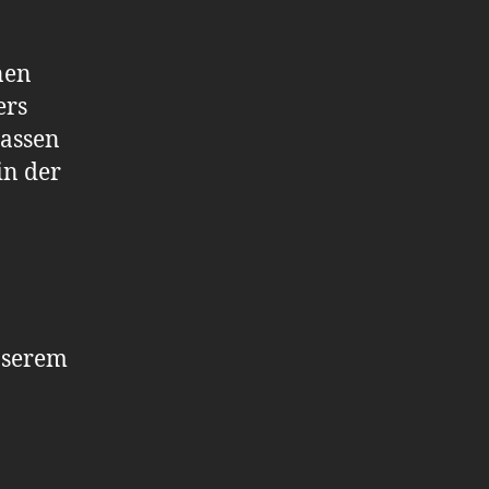
nen
ers
lassen
in der
unserem