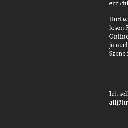
errich
Und wi
losen 
Online
ja auc
Szene 
Ich se
alljäh