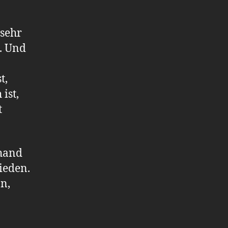
 sehr
s. Und
t,
ist,
t
hand
ieden.
n,