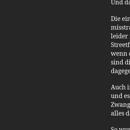
Und d
Die ei
misstr
leider
Street
wenn d
sind d
dagege
Auch 
und es
Zwangs
alles 
So wur