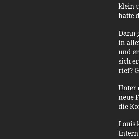
klein 
hatte 
Dann g
in all
und er
sich e
rief? 
Unter
neue F
die Ko
Louis 
Intern