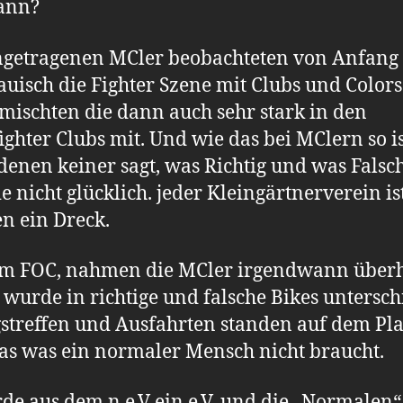
ann?
ngetragenen MCler beobachteten von Anfang
auisch die Fighter Szene mit Clubs und Color
 mischten die dann auch sehr stark in den
fighter Clubs mit. Und wie das bei MClern so is
enen keiner sagt, was Richtig und was Falsch 
ie nicht glücklich. jeder Kleingärtnerverein is
n ein Dreck.
im FOC, nahmen die MCler irgendwann über
 wurde in richtige und falsche Bikes untersch
treffen und Ausfahrten standen auf dem Pla
das was ein normaler Mensch nicht braucht.
de aus dem n.e.V ein e.V. und die „Normalen“