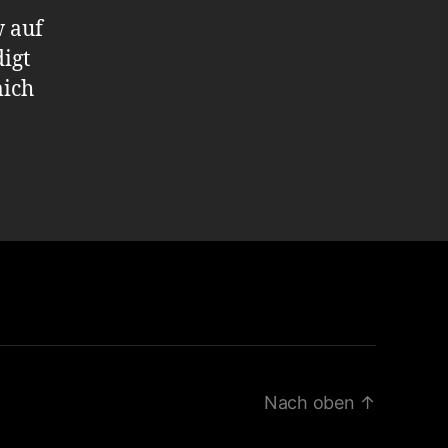
w auf
igt
mich
Nach oben
↑