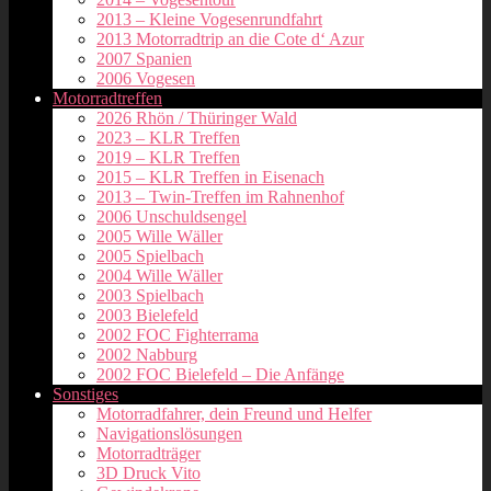
2013 – Kleine Vogesenrundfahrt
2013 Motorradtrip an die Cote d‘ Azur
2007 Spanien
2006 Vogesen
Motorradtreffen
2026 Rhön / Thüringer Wald
2023 – KLR Treffen
2019 – KLR Treffen
2015 – KLR Treffen in Eisenach
2013 – Twin-Treffen im Rahnenhof
2006 Unschuldsengel
2005 Wille Wäller
2005 Spielbach
2004 Wille Wäller
2003 Spielbach
2003 Bielefeld
2002 FOC Fighterrama
2002 Nabburg
2002 FOC Bielefeld – Die Anfänge
Sonstiges
Motorradfahrer, dein Freund und Helfer
Navigationslösungen
Motorradträger
3D Druck Vito