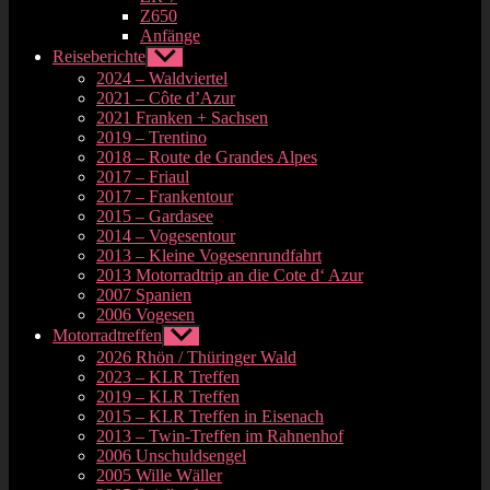
Z650
Anfänge
Reiseberichte
Untermenü
anzeigen
2024 – Waldviertel
2021 – Côte d’Azur
2021 Franken + Sachsen
2019 – Trentino
2018 – Route de Grandes Alpes
2017 – Friaul
2017 – Frankentour
2015 – Gardasee
2014 – Vogesentour
2013 – Kleine Vogesenrundfahrt
2013 Motorradtrip an die Cote d‘ Azur
2007 Spanien
2006 Vogesen
Motorradtreffen
Untermenü
anzeigen
2026 Rhön / Thüringer Wald
2023 – KLR Treffen
2019 – KLR Treffen
2015 – KLR Treffen in Eisenach
2013 – Twin-Treffen im Rahnenhof
2006 Unschuldsengel
2005 Wille Wäller