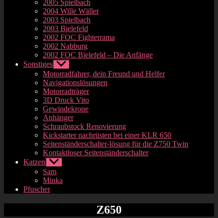
2005 Spielbach
2004 Wille Wäller
2003 Spielbach
2003 Bielefeld
2002 FOC Fighterrama
2002 Nabburg
2002 FOC Bielefeld – Die Anfänge
Sonstiges
Untermenü
anzeigen
Motorradfahrer, dein Freund und Helfer
Navigationslösungen
Motorradträger
3D Druck Vito
Gewindekrone
Anhänger
Schraubstock Renovierung
Kickstarter nachrüsten bei einer KLR 650
Seitenständerschalter-lösung für die Z750 Twin
Kontaktloser Seitenständerschalter
Katzen
Untermenü
anzeigen
Sam
Minka
Pfuscher
Z650