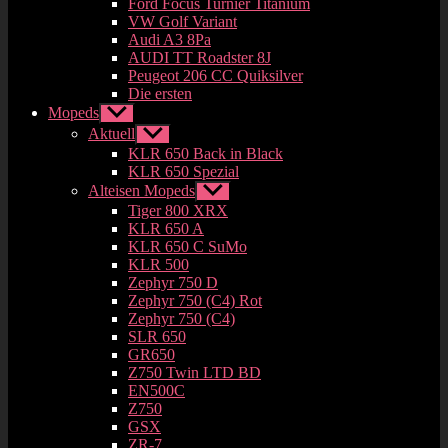
Ford Focus Turnier Titanium
VW Golf Variant
Audi A3 8Pa
AUDI TT Roadster 8J
Peugeot 206 CC Quiksilver
Die ersten
Mopeds
Untermenü
anzeigen
Aktuell
Untermenü
anzeigen
KLR 650 Back in Black
KLR 650 Spezial
Alteisen Mopeds
Untermenü
anzeigen
Tiger 800 XRX
KLR 650 A
KLR 650 C SuMo
KLR 500
Zephyr 750 D
Zephyr 750 (C4) Rot
Zephyr 750 (C4)
SLR 650
GR650
Z750 Twin LTD BD
EN500C
Z750
GSX
ZR-7