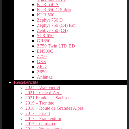
KLR 650 A
KLR 650 C SuMo
KLR 500
Zephyr 750 D
Zephyr 750 (C4) Rot
Zephyr 750 (C4)
SLR 650
GR650
Z750 Twin LTD BD
EN500C
Z750
GSX
ZR-7
Z650
Anfänge
Reiseberichte
2024 – Waldviertel
2021 – Côte d’Azur
2021 Franken + Sachsen
2019 – Trentino
2018 – Route de Grandes Alpes
2017 – Friaul
2017 – Frankentour
2015 – Gardasee
2014 – Vogesentour